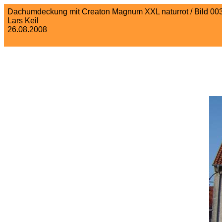
Dachumdeckung mit Creaton Magnum XXL naturrot / Bild 00
Lars Keil
26.08.2008