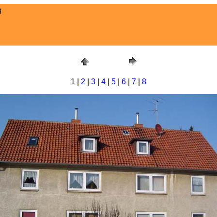
3
1 |
2
|
3
|
4
|
5
|
6
|
7
|
8